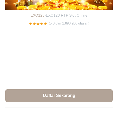
EXO123
›
EXO123 RTP Slot Online
(5.0 dari 1.898.206 ulasan)
★★★★★
EXO123 RTP Slot 🎰 Situs
Online Resmi Winrate
Gacor Terkini
Main di situs online resmi EXO123 dan dapatkan
informasi akurat RTP Slot terkini sebagai acuan dalam
memilih game dengan winrate gacor terpercaya.
Daftar Sekarang