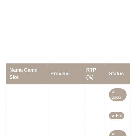
RTP (Return to Player) nunjukin potensi pengembalian
dana dalam jangka panjang, sedangkan status gacor
kasih tahu kapan game lagi panas-panasnya. Gabungin
keduanya, kamu dapet gambaran lengkap: RTP buat cek
stabilitas game, status gacor buat tahu momen terbaik
buat main.
Nama Game
RTP
Provider
Status
Slot
(%)
Gates of
Pragmatic
🔥
96.5
Gacor
Olympus
Play
Pragmatic
Sweet Bonanza
96.4
🔥 Hot
Play
Starlight
Pragmatic
🔥