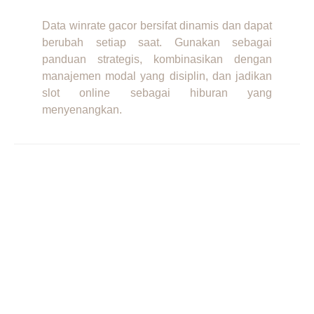
Data winrate gacor bersifat dinamis dan dapat
berubah setiap saat. Gunakan sebagai
panduan strategis, kombinasikan dengan
manajemen modal yang disiplin, dan jadikan
slot online sebagai hiburan yang
menyenangkan.
Transaksi Cepat, Mudah, dan Aman
di EXO123
EXO123
menempatkan aspek transaksi sebagai salah
satu prioritas utama karena kelancaran deposit dan
penarikan adalah hal krusial dalam pengalaman bermain
slot online. Untuk itu, sistem pembayaran di EXO123
dirancang dengan teknologi
payment gateway otomatis