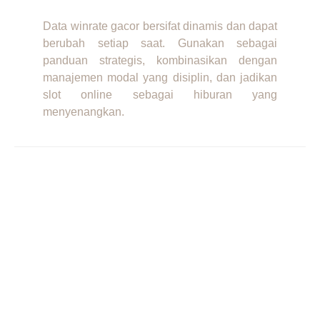
Data winrate gacor bersifat dinamis dan dapat
berubah setiap saat. Gunakan sebagai
panduan strategis, kombinasikan dengan
manajemen modal yang disiplin, dan jadikan
slot online sebagai hiburan yang
menyenangkan.
Transaksi Cepat, Mudah, dan Aman
di EXO123
EXO123
menempatkan aspek transaksi sebagai salah
satu prioritas utama karena kelancaran deposit dan
penarikan adalah hal krusial dalam pengalaman bermain
slot online. Untuk itu, sistem pembayaran di EXO123
dirancang dengan teknologi
payment gateway otomatis