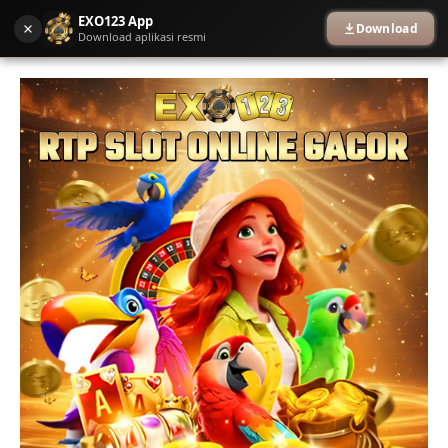
EXO123 App
Download
Download aplikasi resmi