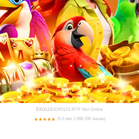
EXO123
›
EXO123 RTP Slot Online
(5.0 dari 1.898.206 ulasan)
★★★★★
P Slot 🎰 Situs Online Resm