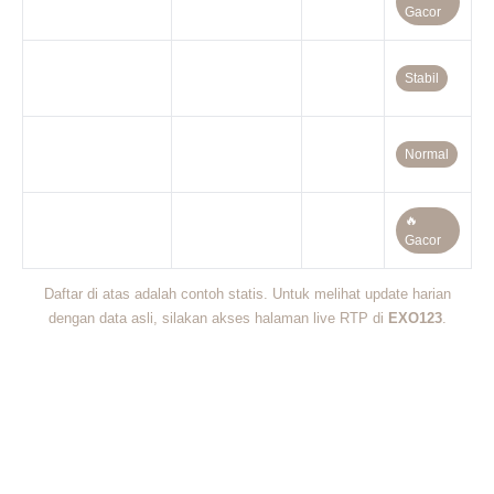
97.0
Gacor
Princess
Play
Mahjong Ways
PG Soft
96.8
Stabil
2
Pragmatic
Aztec Gems
95.5
Normal
Play
Pragmatic
🔥
Bonanza Gold
96.0
Gacor
Play
Daftar di atas adalah contoh statis. Untuk melihat update harian
dengan data asli, silakan akses halaman live RTP di
EXO123
.
Cara Pahami Tabel RTP & Status Gacor
Biar tabel ini bener-bener ngebantu, berikut cara
gampang buat manfaatin datanya sebagai panduan main:
RTP (%)
→ Angka yang nunjukin berapa persen