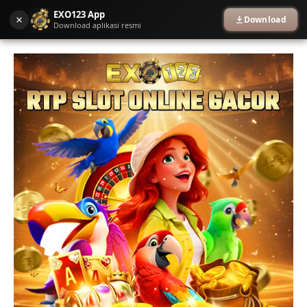
EXO123 App
Download
Download aplikasi resmi