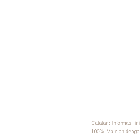
📊
RTP Jujur
–
sebelum kamu m
⚡
Transaksi S
dalam 3 menit.
👩‍💻
Dukungan
email.
💳
Modal Kecil
EXO123
nggak cuma s
pemain setia gara-g
selalu siap bantu. K
Dengan standar tingg
online resmi di Indo
yang nggak main-mai
Catatan: Informasi i
100%. Mainlah dengan