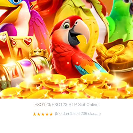
EXO123
›
EXO123 RTP Slot Online
(5.0 dari 1.898.206 ulasan)
★★★★★
P Slot 🎰 Situs Online Resm