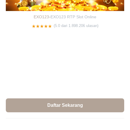
EXO123
›
EXO123 RTP Slot Online
(5.0 dari 1.898.206 ulasan)
★★★★★
EXO123 RTP Slot 🎰 Situs
Online Resmi Winrate
Gacor Terkini
Main di situs online resmi EXO123 dan dapatkan
informasi akurat RTP Slot terkini sebagai acuan dalam
memilih game dengan winrate gacor terpercaya.
Daftar Sekarang