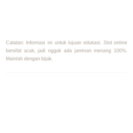
layak jadi pilihan utama buat kamu yang cari situs slot
online resmi di Indonesia. Kami hadir dengan teknologi
terpercaya, data yang transparan, dan layanan yang
nggak main-main.
Catatan: Informasi ini untuk tujuan edukasi. Slot online
bersifat acak, jadi nggak ada jaminan menang 100%.
Mainlah dengan bijak.
Apa Sih RTP Slot dan Kenapa
Penting?
EXO123
berkomitmen buat kasih informasi yang jelas
soal
RTP (Return to Player)
biar kamu main dengan lebih
percaya diri. RTP adalah persentase yang nunjukin